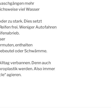
onwaschgängen mehr
leichsweise viel Wasser
er zu stark. Dies setzt
Reifen frei. Weniger Autofahren
ifenabrieb.
ser
ermuten, enthalten
 Teebeutel oder Schwämme.
lltag verbannen. Denn auch
ikroplastik werden. Also immer
le“ agieren.