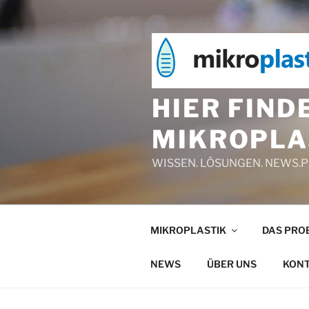
Zum
Inhalt
springen
HIER FIND
MIKROPLA
WISSEN. LÖSUNGEN. NEWS.
MIKROPLASTIK
DAS PRO
NEWS
ÜBER UNS
KON