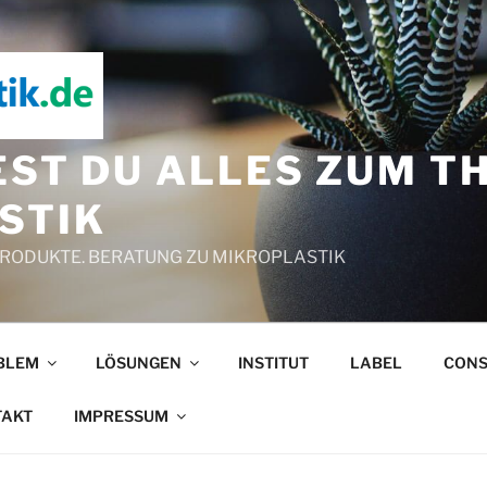
EST DU ALLES ZUM 
STIK
PRODUKTE. BERATUNG ZU MIKROPLASTIK
BLEM
LÖSUNGEN
INSTITUT
LABEL
CONS
TAKT
IMPRESSUM